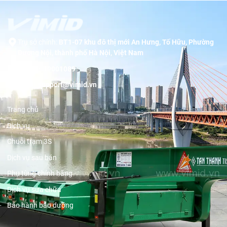
Trụ sở chính:
BT1-07 khu đô thị mới An Hưng, Tố Hữu, Phường
Dương Nội, thành phố Hà Nội, Việt Nam
Hotline:
19001089
Email:
support@vimid.vn
Trang chủ
Dịch vụ
Chuỗi trạm 3S
Dịch vụ sau bán
Phụ tùng chính hãng
Dịch vụ sửa chữa
Bảo hành bảo dưỡng