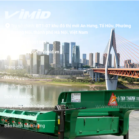
Trụ sở chính:
BT1-07 khu đô thị mới An Hưng, Tố Hữu, Phường
Dương Nội, thành phố Hà Nội, Việt Nam
Hotline:
19001089
Email:
support@vimid.vn
Trang chủ
Dịch vụ
Chuỗi trạm 3S
Dịch vụ sau bán
Phụ tùng chính hãng
Dịch vụ sửa chữa
Bảo hành bảo dưỡng