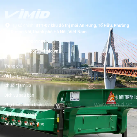
Trụ sở chính:
BT1-07 khu đô thị mới An Hưng, Tố Hữu, Phường
Dương Nội, thành phố Hà Nội, Việt Nam
Hotline:
19001089
Email:
support@vimid.vn
Trang chủ
Dịch vụ
Chuỗi trạm 3S
Dịch vụ sau bán
Phụ tùng chính hãng
Dịch vụ sửa chữa
Bảo hành bảo dưỡng