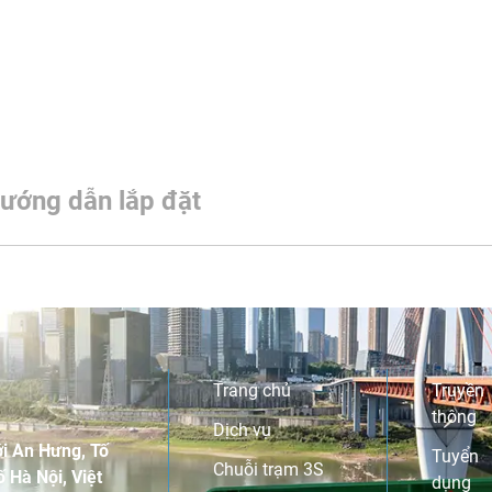
ướng dẫn lắp đặt
Trang chủ
Truyền
thông
Dịch vụ
i An Hưng, Tố
Tuyển
Chuỗi trạm 3S
 Hà Nội, Việt
dụng