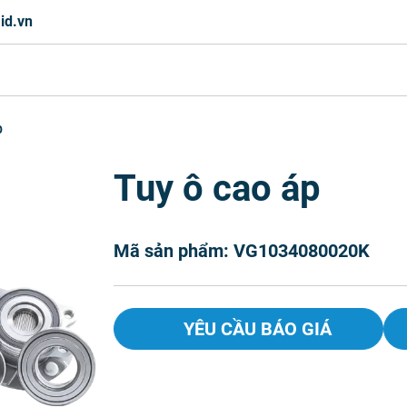
id.vn
p
Tuy ô cao áp
Mã sản phẩm: VG1034080020K
YÊU CẦU BÁO GIÁ