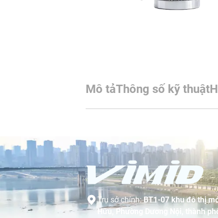
Mô tả
Thông số kỹ thuật
H
Trụ sở chính:
BT1-07 khu đô thị mớ
Hữu, Phường Dương Nội, thành phố