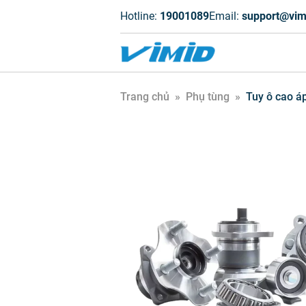
Hotline:
19001089
Email:
support@vim
Trang chủ
»
Phụ tùng
»
Tuy ô cao á