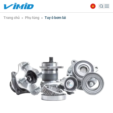
Trang chủ
»
Phụ tùng
»
Tuy ô bơm lái