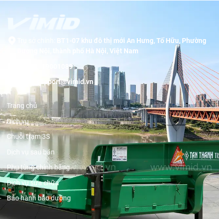
Trụ sở chính:
BT1-07 khu đô thị mới An Hưng, Tố Hữu, Phường
Dương Nội, thành phố Hà Nội, Việt Nam
Hotline:
19001089
Email:
support@vimid.vn
Trang chủ
Dịch vụ
Chuỗi trạm 3S
Dịch vụ sau bán
Phụ tùng chính hãng
Dịch vụ sửa chữa
Bảo hành bảo dưỡng