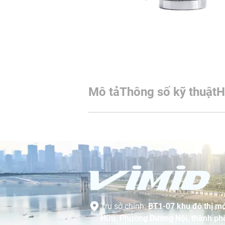
Mô tả
Thông số kỹ thuật
H
Trụ sở chính:
BT1-07 khu đô thị mớ
Hữu, Phường Dương Nội, thành phố