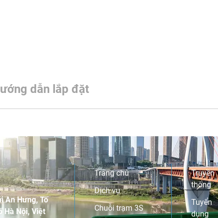
ướng dẫn lắp đặt
Trang chủ
Truyền
thông
Dịch vụ
i An Hưng, Tố
Tuyển
Chuỗi trạm 3S
 Hà Nội, Việt
dụng