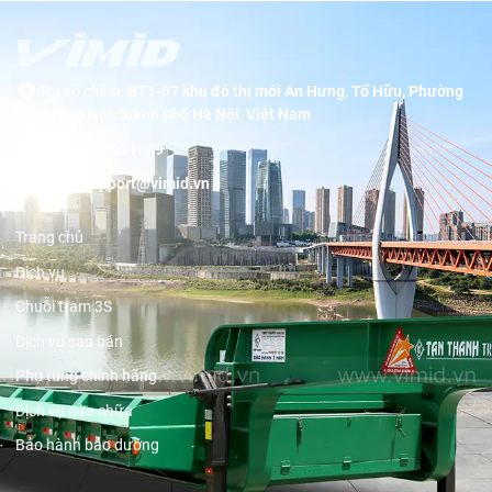
Trụ sở chính:
BT1-07 khu đô thị mới An Hưng, Tố Hữu, Phường
Dương Nội, thành phố Hà Nội, Việt Nam
Hotline:
19001089
Email:
support@vimid.vn
Trang chủ
Dịch vụ
Chuỗi trạm 3S
Dịch vụ sau bán
Phụ tùng chính hãng
Dịch vụ sửa chữa
Bảo hành bảo dưỡng