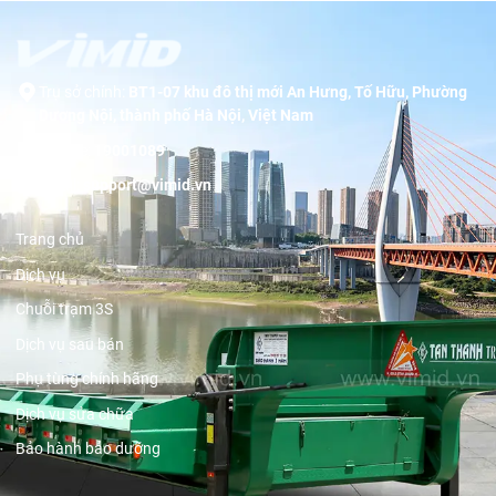
Trụ sở chính:
BT1-07 khu đô thị mới An Hưng, Tố Hữu, Phường
Dương Nội, thành phố Hà Nội, Việt Nam
Hotline:
19001089
Email:
support@vimid.vn
Trang chủ
Dịch vụ
Chuỗi trạm 3S
Dịch vụ sau bán
Phụ tùng chính hãng
Dịch vụ sửa chữa
Bảo hành bảo dưỡng