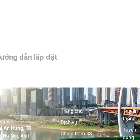
ướng dẫn lắp đặt
Trang chủ
Truyền
thông
Dịch vụ
i An Hưng, Tố
Tuyển
Chuỗi trạm 3S
 Hà Nội, Việt
dụng