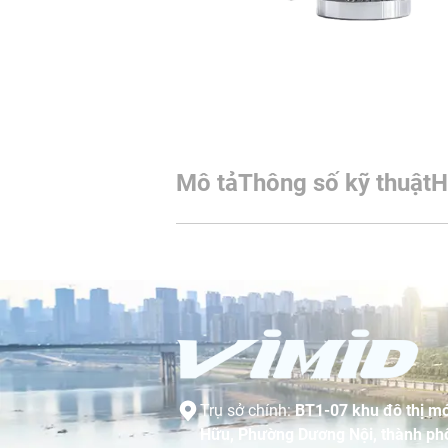
Mô tả
Thông số kỹ thuật
H
Trụ sở chính:
BT1-07 khu đô thị mớ
Hữu, Phường Dương Nội, thành phố