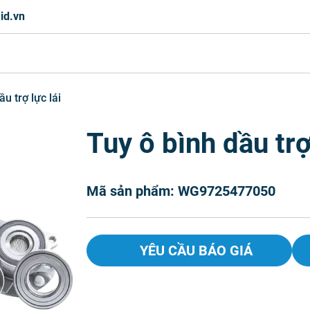
id.vn
u trợ lực lái
Tuy ô bình dầu trợ
Mã sản phẩm: WG9725477050
YÊU CẦU BÁO GIÁ