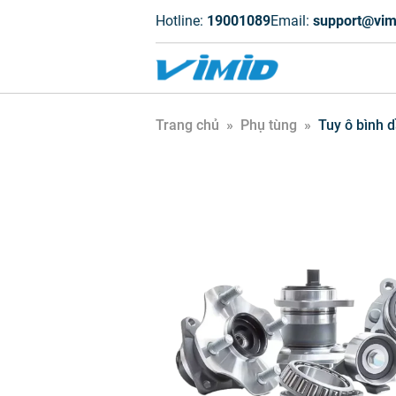
Hotline:
19001089
Email:
support@vim
Trang chủ
»
Phụ tùng
»
Tuy ô bình dầ