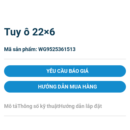
Tuy ô 22×6
Mã sản phẩm: WG9525361513
YÊU CẦU BÁO GIÁ
HƯỚNG DẪN MUA HÀNG
Mô tả
Thông số kỹ thuật
Hướng dẫn lắp đặt