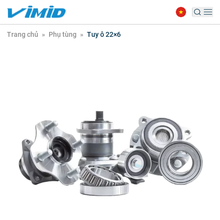
Trang chủ
»
Phụ tùng
»
Tuy ô 22×6