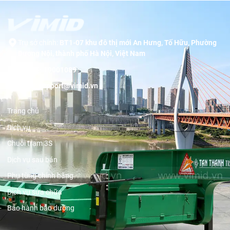
Trụ sở chính:
BT1-07 khu đô thị mới An Hưng, Tố Hữu, Phường
Dương Nội, thành phố Hà Nội, Việt Nam
Hotline:
19001089
Email:
support@vimid.vn
Trang chủ
Dịch vụ
Chuỗi trạm 3S
Dịch vụ sau bán
Phụ tùng chính hãng
Dịch vụ sửa chữa
Bảo hành bảo dưỡng