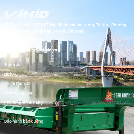
Trụ sở chính:
BT1-07 khu đô thị mới An Hưng, Tố Hữu, Phường
Dương Nội, thành phố Hà Nội, Việt Nam
Hotline:
19001089
Email:
support@vimid.vn
Trang chủ
Dịch vụ
Chuỗi trạm 3S
Dịch vụ sau bán
Phụ tùng chính hãng
Dịch vụ sửa chữa
Bảo hành bảo dưỡng