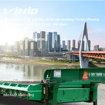
Trụ sở chính:
BT1-07 khu đô thị mới An Hưng, Tố Hữu, Phường
Dương Nội, thành phố Hà Nội, Việt Nam
Hotline:
19001089
Email:
support@vimid.vn
Trang chủ
Dịch vụ
Chuỗi trạm 3S
Dịch vụ sau bán
Phụ tùng chính hãng
Dịch vụ sửa chữa
Bảo hành bảo dưỡng