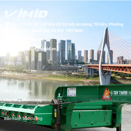
Trụ sở chính:
BT1-07 khu đô thị mới An Hưng, Tố Hữu, Phường
Dương Nội, thành phố Hà Nội, Việt Nam
Hotline:
19001089
Email:
support@vimid.vn
Trang chủ
Dịch vụ
Chuỗi trạm 3S
Dịch vụ sau bán
Phụ tùng chính hãng
Dịch vụ sửa chữa
Bảo hành bảo dưỡng