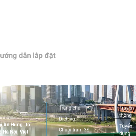
ướng dẫn lắp đặt
Trang chủ
Truyền
thông
Dịch vụ
i An Hưng, Tố
Tuyển
Chuỗi trạm 3S
 Hà Nội, Việt
dụng