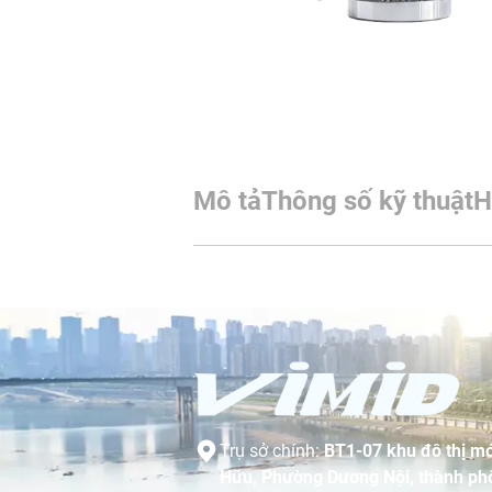
Mô tả
Thông số kỹ thuật
H
Trụ sở chính:
BT1-07 khu đô thị mớ
Hữu, Phường Dương Nội, thành phố