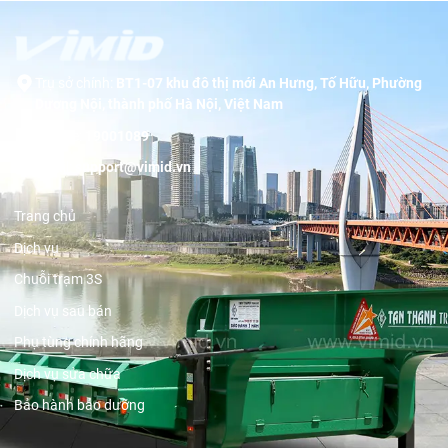
Trụ sở chính:
BT1-07 khu đô thị mới An Hưng, Tố Hữu, Phường
Dương Nội, thành phố Hà Nội, Việt Nam
Hotline:
19001089
Email:
support@vimid.vn
Trang chủ
Dịch vụ
Chuỗi trạm 3S
Dịch vụ sau bán
Phụ tùng chính hãng
Dịch vụ sửa chữa
Bảo hành bảo dưỡng