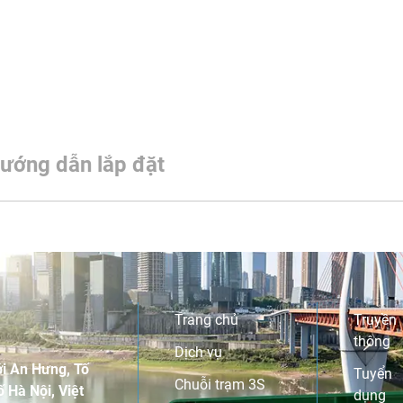
ướng dẫn lắp đặt
Trang chủ
Truyền
thông
Dịch vụ
i An Hưng, Tố
Tuyển
Chuỗi trạm 3S
 Hà Nội, Việt
dụng