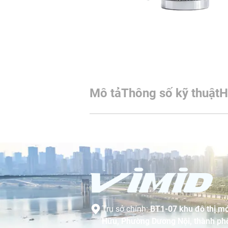
Mô tả
Thông số kỹ thuật
H
Trụ sở chính:
BT1-07 khu đô thị mớ
Hữu, Phường Dương Nội, thành phố