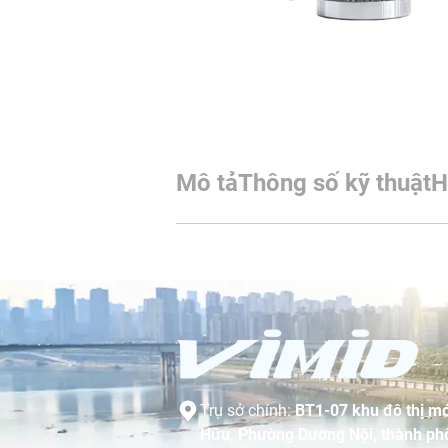
Mô tả
Thông số kỹ thuật
H
Trụ sở chính:
BT1-07 khu đô thị mớ
Hữu, Phường Dương Nội, thành phố