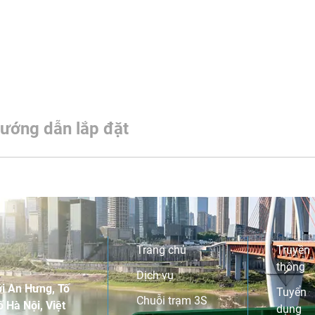
ướng dẫn lắp đặt
Trang chủ
Truyền
thông
Dịch vụ
i An Hưng, Tố
Tuyển
Chuỗi trạm 3S
 Hà Nội, Việt
dụng