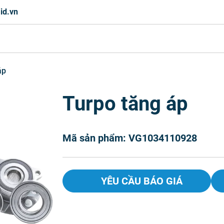
id.vn
áp
Turpo tăng áp
Mã sản phẩm: VG1034110928
YÊU CẦU BÁO GIÁ