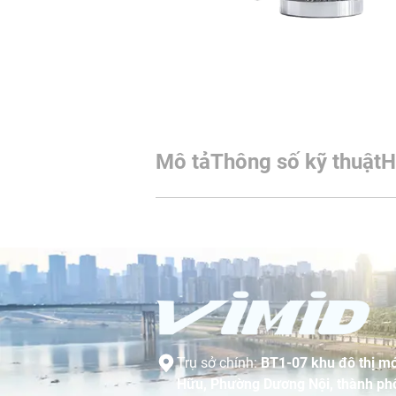
Mô tả
Thông số kỹ thuật
H
Trụ sở chính:
BT1-07 khu đô thị mớ
Hữu, Phường Dương Nội, thành phố