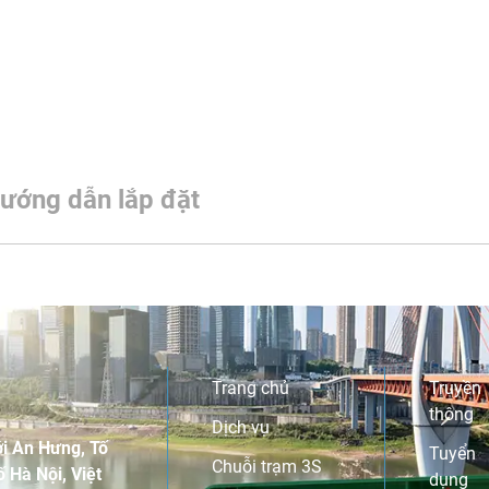
ướng dẫn lắp đặt
Trang chủ
Truyền
thông
Dịch vụ
i An Hưng, Tố
Tuyển
Chuỗi trạm 3S
 Hà Nội, Việt
dụng