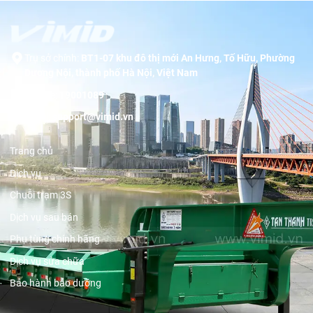
Trụ sở chính:
BT1-07 khu đô thị mới An Hưng, Tố Hữu, Phường
Dương Nội, thành phố Hà Nội, Việt Nam
Hotline:
19001089
Email:
support@vimid.vn
Trang chủ
Dịch vụ
Chuỗi trạm 3S
Dịch vụ sau bán
Phụ tùng chính hãng
Dịch vụ sửa chữa
Bảo hành bảo dưỡng