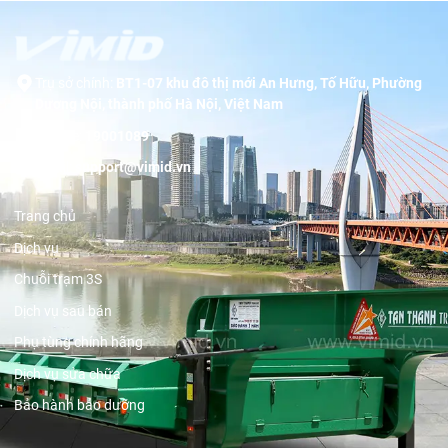
Trụ sở chính:
BT1-07 khu đô thị mới An Hưng, Tố Hữu, Phường
Dương Nội, thành phố Hà Nội, Việt Nam
Hotline:
19001089
Email:
support@vimid.vn
Trang chủ
Dịch vụ
Chuỗi trạm 3S
Dịch vụ sau bán
Phụ tùng chính hãng
Dịch vụ sửa chữa
Bảo hành bảo dưỡng