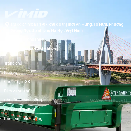
Trụ sở chính:
BT1-07 khu đô thị mới An Hưng, Tố Hữu, Phường
Dương Nội, thành phố Hà Nội, Việt Nam
Hotline:
19001089
Email:
support@vimid.vn
Trang chủ
Dịch vụ
Chuỗi trạm 3S
Dịch vụ sau bán
Phụ tùng chính hãng
Dịch vụ sửa chữa
Bảo hành bảo dưỡng