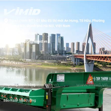
Trụ sở chính:
BT1-07 khu đô thị mới An Hưng, Tố Hữu, Phường
Dương Nội, thành phố Hà Nội, Việt Nam
Hotline:
19001089
Email:
support@vimid.vn
Trang chủ
Dịch vụ
Chuỗi trạm 3S
Dịch vụ sau bán
Phụ tùng chính hãng
Dịch vụ sửa chữa
Bảo hành bảo dưỡng