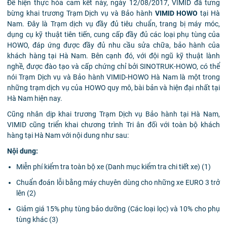
Để hiện thực hóa cam kết này, ngày 12/08/2017, VIMID đã tưng
bừng khai trương Trạm Dịch vụ và Bảo hành
VIMID HOWO
tại Hà
Nam. Đây là Trạm dịch vụ đầy đủ tiêu chuẩn, trang bị máy móc,
dụng cụ kỹ thuật tiên tiến, cung cấp đầy đủ các loại phụ tùng của
HOWO, đáp ứng được đầy đủ nhu cầu sửa chữa, bảo hành của
khách hàng tại Hà Nam. Bên cạnh đó, với đội ngũ kỹ thuật lành
nghề, được đào tạo và cấp chứng chỉ bởi SINOTRUK-HOWO, có thể
nói Trạm Dịch vụ và Bảo hành VIMID-HOWO Hà Nam là một trong
những trạm dịch vụ của HOWO quy mô, bài bản và hiện đại nhất tại
Hà Nam hiện nay.
Cũng nhân dịp khai trương Trạm Dịch vụ Bảo hành tại Hà Nam,
VIMID cũng triển khai chương trình Tri ân đối với toàn bộ khách
hàng tại Hà Nam với nội dung như sau:
Nội dung:
Miễn phí kiểm tra toàn bộ xe (Danh mục kiểm tra chi tiết xe) (1)
Chuẩn đoán lỗi bằng máy chuyên dùng cho những xe EURO 3 trở
lên (2)
Giảm giá 15% phụ tùng bảo dưỡng (Các loại lọc) và 10% cho phụ
tùng khác (3)