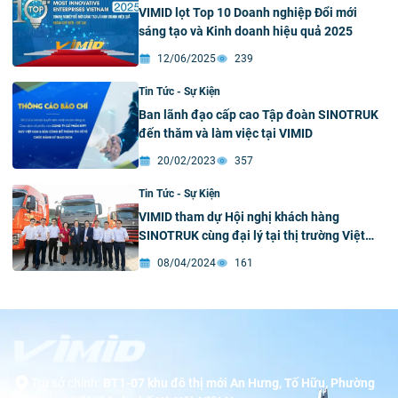
VIMID lọt Top 10 Doanh nghiệp Đổi mới
sáng tạo và Kinh doanh hiệu quả 2025
12/06/2025
239
Tin Tức - Sự Kiện
Ban lãnh đạo cấp cao Tập đoàn SINOTRUK
đến thăm và làm việc tại VIMID
20/02/2023
357
Tin Tức - Sự Kiện
VIMID tham dự Hội nghị khách hàng
SINOTRUK cùng đại lý tại thị trường Việt
Nam và đón tiếp Đoàn Lãnh đạo Tập đoàn
08/04/2024
161
đến thăm và làm việc tại chi nhánh Hồ Chí
Minh
Trụ sở chính:
BT1-07 khu đô thị mới An Hưng, Tố Hữu, Phường