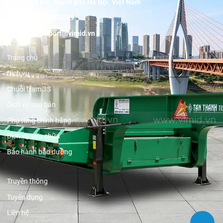
Dương Nội, thành phố Hà Nội, Việt Nam
Hotline:
19001089
Email:
support@vimid.vn
Trang chủ
Dịch vụ
Chuỗi trạm 3S
Dịch vụ sau bán
Phụ tùng chính hãng
Dịch vụ sửa chữa
Bảo hành bảo dưỡng
Truyền thông
Tuyển dụng
Liên hệ