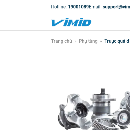
Hotline:
19001089
Email:
support@vim
Trang chủ
»
Phụ tùng
»
Truục quả đà