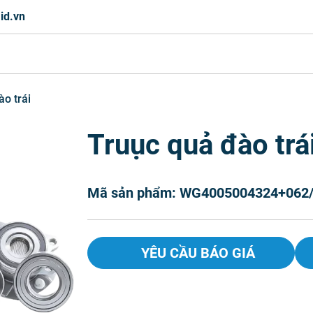
id.vn
o trái
Truục quả đào trá
Mã sản phẩm: WG4005004324+062
YÊU CẦU BÁO GIÁ