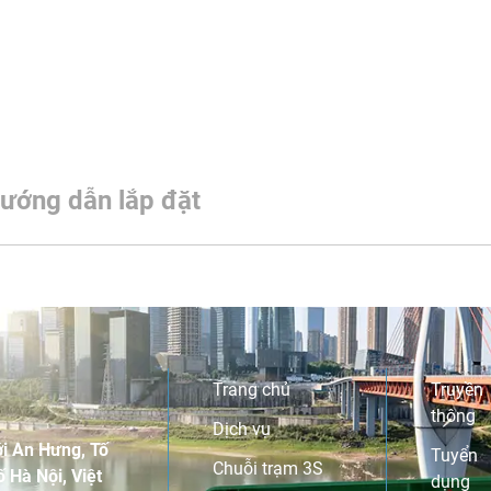
ướng dẫn lắp đặt
Trang chủ
Truyền
thông
Dịch vụ
i An Hưng, Tố
Tuyển
Chuỗi trạm 3S
 Hà Nội, Việt
dụng