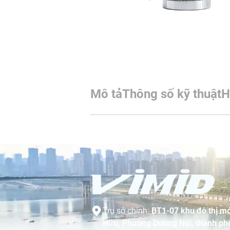
Mô tả
Thông số kỹ thuật
H
Trụ sở chính:
BT1-07 khu đô thị mớ
Hữu, Phường Dương Nội, thành phố