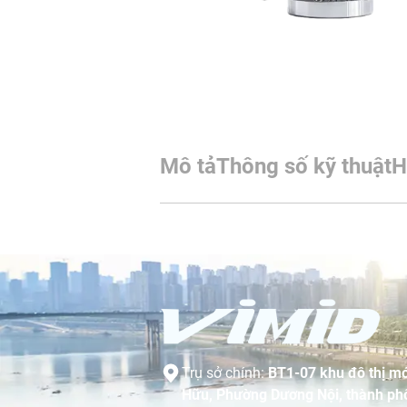
Mô tả
Thông số kỹ thuật
H
Trụ sở chính:
BT1-07 khu đô thị mớ
Hữu, Phường Dương Nội, thành phố