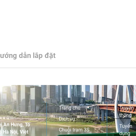
ướng dẫn lắp đặt
Trang chủ
Truyền
thông
Dịch vụ
i An Hưng, Tố
Tuyển
Chuỗi trạm 3S
 Hà Nội, Việt
dụng