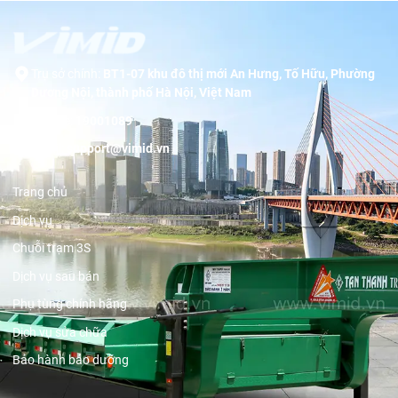
Trụ sở chính:
BT1-07 khu đô thị mới An Hưng, Tố Hữu, Phường
Dương Nội, thành phố Hà Nội, Việt Nam
Hotline:
19001089
Email:
support@vimid.vn
Trang chủ
Dịch vụ
Chuỗi trạm 3S
Dịch vụ sau bán
Phụ tùng chính hãng
Dịch vụ sửa chữa
Bảo hành bảo dưỡng