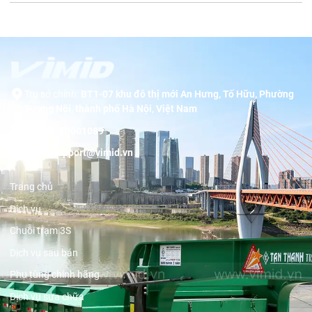
Trụ sở chính:
BT1-07 khu đô thị mới An Hưng, Tố Hữu, Phường
Dương Nội, thành phố Hà Nội, Việt Nam
Hotline:
19001089
Email:
support@vimid.vn
Trang chủ
Dịch vụ
Chuỗi trạm 3S
Dịch vụ sau bán
Phụ tùng chính hãng
Dịch vụ sửa chữa