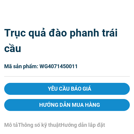
Trục quả đào phanh trái
cầu
Mã sản phẩm: WG4071450011
YÊU CẦU BÁO GIÁ
HƯỚNG DẪN MUA HÀNG
Mô tả
Thông số kỹ thuật
Hướng dẫn lắp đặt