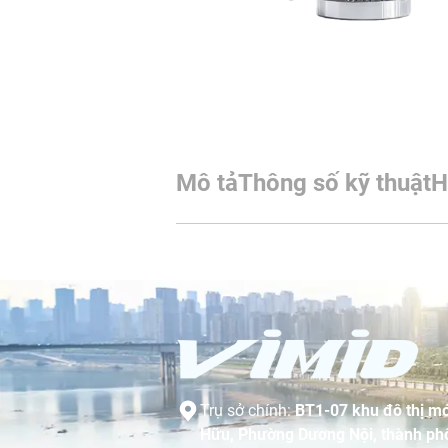
Mô tả
Thông số kỹ thuật
H
Trụ sở chính:
BT1-07 khu đô thị mớ
Hữu, Phường Dương Nội, thành phố