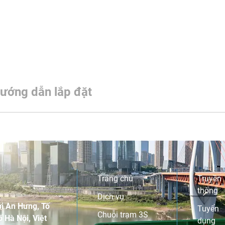
ướng dẫn lắp đặt
Trang chủ
Truyền
thông
Dịch vụ
i An Hưng, Tố
Tuyển
Chuỗi trạm 3S
 Hà Nội, Việt
dụng