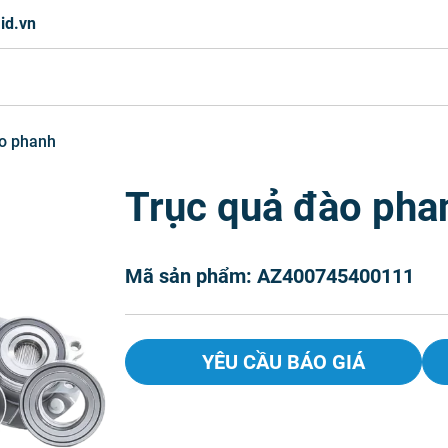
id.vn
o phanh
Trục quả đào pha
Mã sản phẩm: AZ400745400111
YÊU CẦU BÁO GIÁ