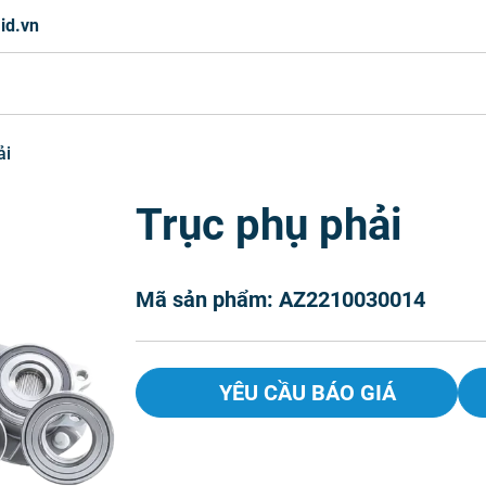
id.vn
ải
Trục phụ phải
Mã sản phẩm: AZ2210030014
YÊU CẦU BÁO GIÁ