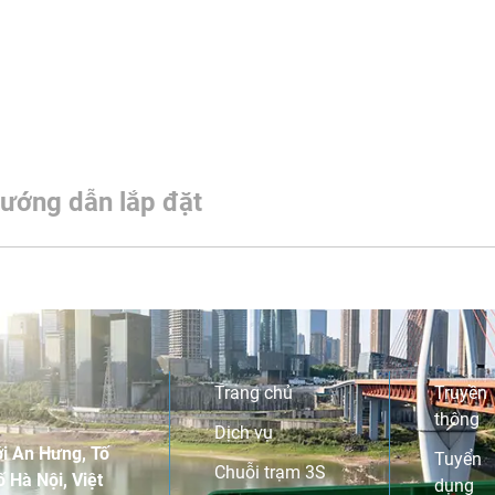
ướng dẫn lắp đặt
Trang chủ
Truyền
thông
Dịch vụ
i An Hưng, Tố
Tuyển
Chuỗi trạm 3S
 Hà Nội, Việt
dụng