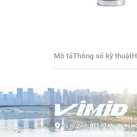
Mô tả
Thông số kỹ thuật
H
Trụ sở chính:
BT1-07 khu đô thị mớ
Hữu, Phường Dương Nội, thành phố