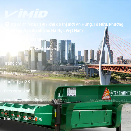
Trụ sở chính:
BT1-07 khu đô thị mới An Hưng, Tố Hữu, Phường
Dương Nội, thành phố Hà Nội, Việt Nam
Hotline:
19001089
Email:
support@vimid.vn
Trang chủ
Dịch vụ
Chuỗi trạm 3S
Dịch vụ sau bán
Phụ tùng chính hãng
Dịch vụ sửa chữa
Bảo hành bảo dưỡng