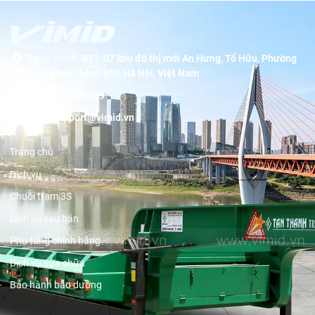
Trụ sở chính:
BT1-07 khu đô thị mới An Hưng, Tố Hữu, Phường
Dương Nội, thành phố Hà Nội, Việt Nam
Hotline:
19001089
Email:
support@vimid.vn
Trang chủ
Dịch vụ
Chuỗi trạm 3S
Dịch vụ sau bán
Phụ tùng chính hãng
Dịch vụ sửa chữa
Bảo hành bảo dưỡng