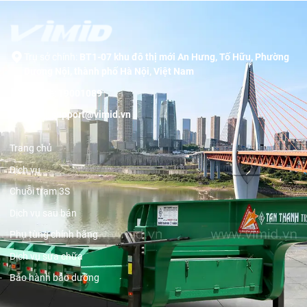
Trụ sở chính:
BT1-07 khu đô thị mới An Hưng, Tố Hữu, Phường
Dương Nội, thành phố Hà Nội, Việt Nam
Hotline:
19001089
Email:
support@vimid.vn
Trang chủ
Dịch vụ
Chuỗi trạm 3S
Dịch vụ sau bán
Phụ tùng chính hãng
Dịch vụ sửa chữa
Bảo hành bảo dưỡng