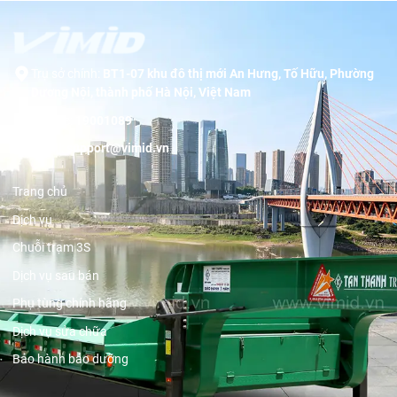
Trụ sở chính:
BT1-07 khu đô thị mới An Hưng, Tố Hữu, Phường
Dương Nội, thành phố Hà Nội, Việt Nam
Hotline:
19001089
Email:
support@vimid.vn
Trang chủ
Dịch vụ
Chuỗi trạm 3S
Dịch vụ sau bán
Phụ tùng chính hãng
Dịch vụ sửa chữa
Bảo hành bảo dưỡng