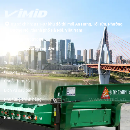
Trụ sở chính:
BT1-07 khu đô thị mới An Hưng, Tố Hữu, Phường
Dương Nội, thành phố Hà Nội, Việt Nam
Hotline:
19001089
Email:
support@vimid.vn
Trang chủ
Dịch vụ
Chuỗi trạm 3S
Dịch vụ sau bán
Phụ tùng chính hãng
Dịch vụ sửa chữa
Bảo hành bảo dưỡng