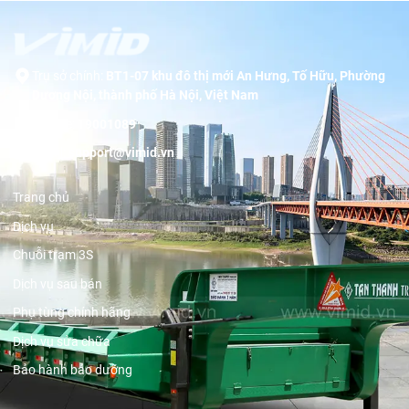
Trụ sở chính:
BT1-07 khu đô thị mới An Hưng, Tố Hữu, Phường
Dương Nội, thành phố Hà Nội, Việt Nam
Hotline:
19001089
Email:
support@vimid.vn
Trang chủ
Dịch vụ
Chuỗi trạm 3S
Dịch vụ sau bán
Phụ tùng chính hãng
Dịch vụ sửa chữa
Bảo hành bảo dưỡng