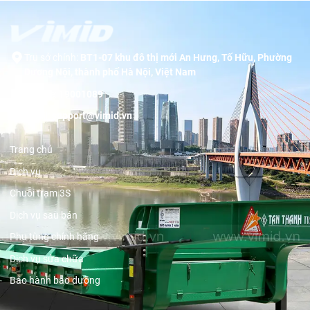
Trụ sở chính:
BT1-07 khu đô thị mới An Hưng, Tố Hữu, Phường
Dương Nội, thành phố Hà Nội, Việt Nam
Hotline:
19001089
Email:
support@vimid.vn
Trang chủ
Dịch vụ
Chuỗi trạm 3S
Dịch vụ sau bán
Phụ tùng chính hãng
Dịch vụ sửa chữa
Bảo hành bảo dưỡng