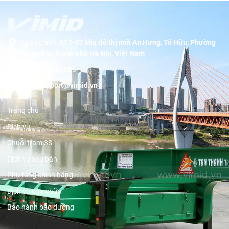
Trụ sở chính:
BT1-07 khu đô thị mới An Hưng, Tố Hữu, Phường
Dương Nội, thành phố Hà Nội, Việt Nam
Hotline:
19001089
Email:
support@vimid.vn
Trang chủ
Dịch vụ
Chuỗi trạm 3S
Dịch vụ sau bán
Phụ tùng chính hãng
Dịch vụ sửa chữa
Bảo hành bảo dưỡng