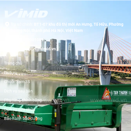
Trụ sở chính:
BT1-07 khu đô thị mới An Hưng, Tố Hữu, Phường
Dương Nội, thành phố Hà Nội, Việt Nam
Hotline:
19001089
Email:
support@vimid.vn
Trang chủ
Dịch vụ
Chuỗi trạm 3S
Dịch vụ sau bán
Phụ tùng chính hãng
Dịch vụ sửa chữa
Bảo hành bảo dưỡng