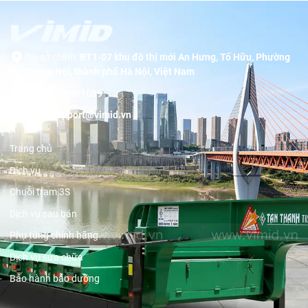
Trụ sở chính:
BT1-07 khu đô thị mới An Hưng, Tố Hữu, Phường
Dương Nội, thành phố Hà Nội, Việt Nam
Hotline:
19001089
Email:
support@vimid.vn
Trang chủ
Dịch vụ
Chuỗi trạm 3S
Dịch vụ sau bán
Phụ tùng chính hãng
Dịch vụ sửa chữa
Bảo hành bảo dưỡng