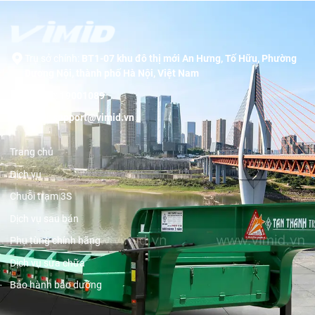
Trụ sở chính:
BT1-07 khu đô thị mới An Hưng, Tố Hữu, Phường
Dương Nội, thành phố Hà Nội, Việt Nam
Hotline:
19001089
Email:
support@vimid.vn
Trang chủ
Dịch vụ
Chuỗi trạm 3S
Dịch vụ sau bán
Phụ tùng chính hãng
Dịch vụ sửa chữa
Bảo hành bảo dưỡng