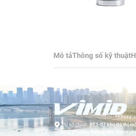
Mô tả
Thông số kỹ thuật
H
Trụ sở chính:
BT1-07 khu đô thị mớ
Hữu, Phường Dương Nội, thành phố