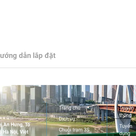
ướng dẫn lắp đặt
Trang chủ
Truyền
thông
Dịch vụ
i An Hưng, Tố
Tuyển
Chuỗi trạm 3S
 Hà Nội, Việt
dụng