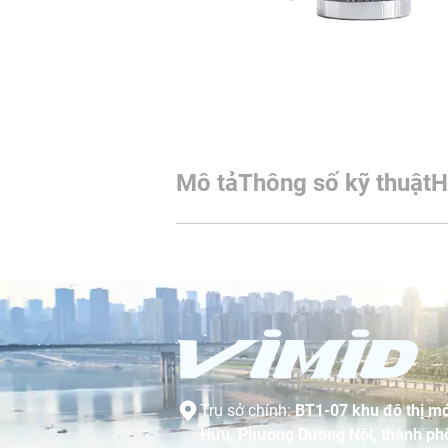
Mô tả
Thông số kỹ thuật
H
Trụ sở chính:
BT1-07 khu đô thị mớ
Hữu, Phường Dương Nội, thành phố