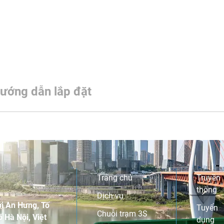
ướng dẫn lắp đặt
Trang chủ
Truyền
thông
Dịch vụ
i An Hưng, Tố
Tuyển
Chuỗi trạm 3S
 Hà Nội, Việt
dụng