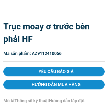
Trục moay ơ trước bên
phải HF
Mã sản phẩm: AZ9112410056
YÊU CẦU BÁO GIÁ
HƯỚNG DẪN MUA HÀNG
Mô tả
Thông số kỹ thuật
Hướng dẫn lắp đặt