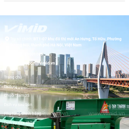
Trụ sở chính:
BT1-07 khu đô thị mới An Hưng, Tố Hữu, Phường
Dương Nội, thành phố Hà Nội, Việt Nam
Hotline:
19001089
Email:
support@vimid.vn
Trang chủ
Dịch vụ
Chuỗi trạm 3S
Dịch vụ sau bán
Phụ tùng chính hãng
Dịch vụ sửa chữa