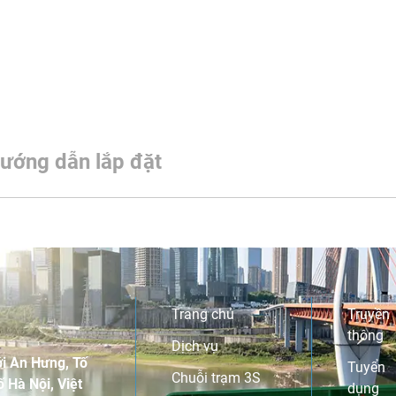
ướng dẫn lắp đặt
Trang chủ
Truyền
thông
Dịch vụ
i An Hưng, Tố
Tuyển
Chuỗi trạm 3S
 Hà Nội, Việt
dụng