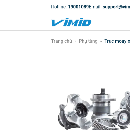
Hotline:
19001089
Email:
support@vim
Trang chủ
»
Phụ tùng
»
Trục moay ơ 