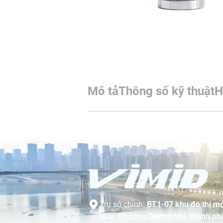
Mô tả
Thông số kỹ thuật
H
Trụ sở chính:
BT1-07 khu đô thị mớ
Hữu, Phường Dương Nội, thành phố