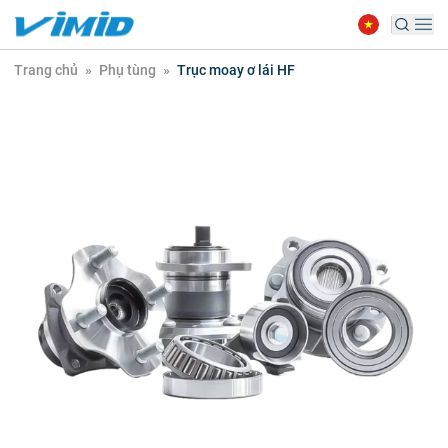
Trang chủ
»
Phụ tùng
»
Trục moay ơ lái HF