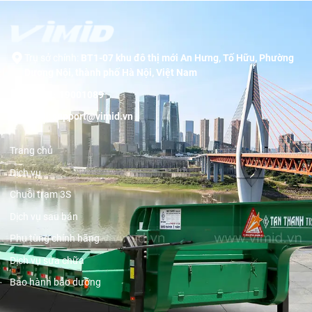
Trụ sở chính:
BT1-07 khu đô thị mới An Hưng, Tố Hữu, Phường
Dương Nội, thành phố Hà Nội, Việt Nam
Hotline:
19001089
Email:
support@vimid.vn
Trang chủ
Dịch vụ
Chuỗi trạm 3S
Dịch vụ sau bán
Phụ tùng chính hãng
Dịch vụ sửa chữa
Bảo hành bảo dưỡng