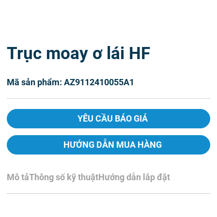
Trục moay ơ lái HF
Mã sản phẩm: AZ9112410055A1
YÊU CẦU BÁO GIÁ
HƯỚNG DẪN MUA HÀNG
Mô tả
Thông số kỹ thuật
Hướng dẫn lắp đặt