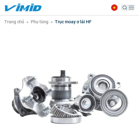
Trang chủ
»
Phụ tùng
»
Trục moay ơ lái HF