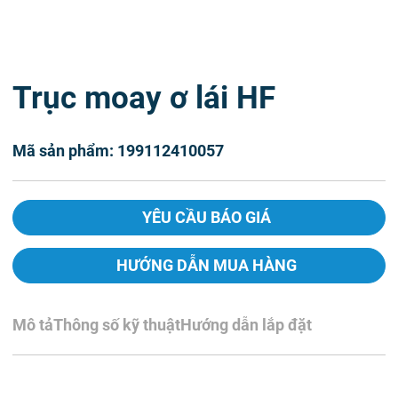
Trục moay ơ lái HF
Mã sản phẩm: 199112410057
YÊU CẦU BÁO GIÁ
HƯỚNG DẪN MUA HÀNG
Mô tả
Thông số kỹ thuật
Hướng dẫn lắp đặt