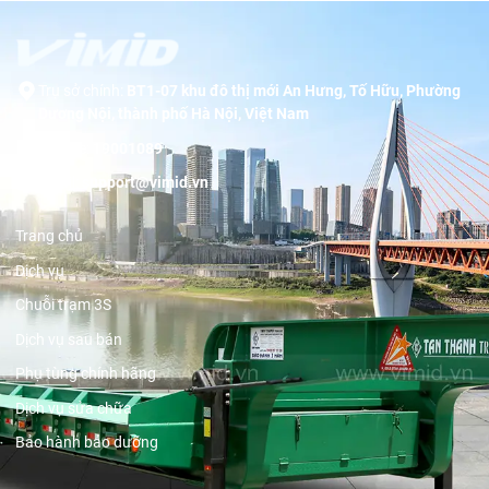
Trụ sở chính:
BT1-07 khu đô thị mới An Hưng, Tố Hữu, Phường
Dương Nội, thành phố Hà Nội, Việt Nam
Hotline:
19001089
Email:
support@vimid.vn
Trang chủ
Dịch vụ
Chuỗi trạm 3S
Dịch vụ sau bán
Phụ tùng chính hãng
Dịch vụ sửa chữa
Bảo hành bảo dưỡng