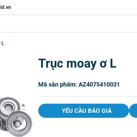
id.vn
 L
Trục moay ơ L
Mã sản phẩm: AZ4075410031
YÊU CẦU BÁO GIÁ