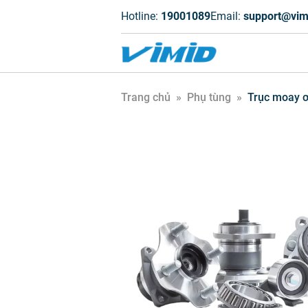
Hotline:
19001089
Email:
support@vim
Trang chủ
»
Phụ tùng
»
Trục moay ơ