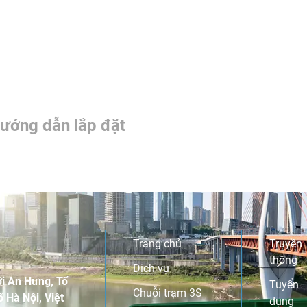
ướng dẫn lắp đặt
Trang chủ
Truyền
thông
Dịch vụ
i An Hưng, Tố
Tuyển
Chuỗi trạm 3S
 Hà Nội, Việt
dụng