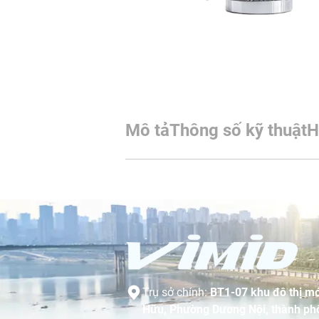
Mô tả
Thông số kỹ thuật
H
Trụ sở chính:
BT1-07 khu đô thị mớ
Hữu, Phường Dương Nội, thành phố