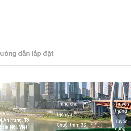
ướng dẫn lắp đặt
Trang chủ
Truyền
thông
Dịch vụ
i An Hưng, Tố
Tuyển
Chuỗi trạm 3S
 Hà Nội, Việt
dụng