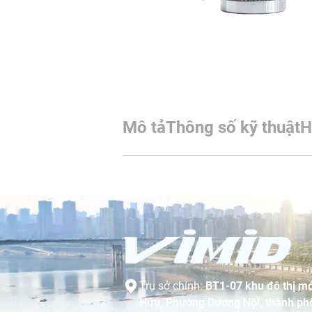
Mô tả
Thông số kỹ thuật
H
Trụ sở chính:
BT1-07 khu đô thị mớ
Hữu, Phường Dương Nội, thành phố