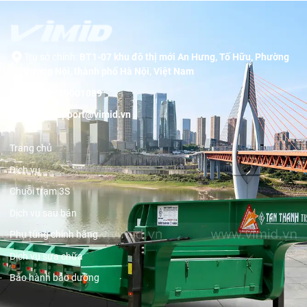
Trụ sở chính:
BT1-07 khu đô thị mới An Hưng, Tố Hữu, Phường
Dương Nội, thành phố Hà Nội, Việt Nam
Hotline:
19001089
Email:
support@vimid.vn
Trang chủ
Dịch vụ
Chuỗi trạm 3S
Dịch vụ sau bán
Phụ tùng chính hãng
Dịch vụ sửa chữa
Bảo hành bảo dưỡng