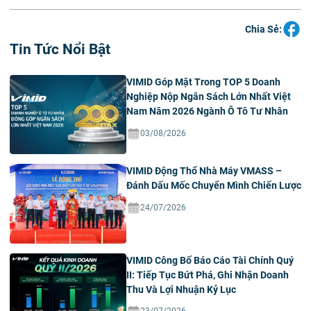
Chia Sẻ:
Tin Tức Nổi Bật
VIMID Góp Mặt Trong TOP 5 Doanh
Nghiệp Nộp Ngân Sách Lớn Nhất Việt
Nam Năm 2026 Ngành Ô Tô Tư Nhân
03/08/2026
VIMID Động Thổ Nhà Máy VMASS –
Đánh Dấu Mốc Chuyển Mình Chiến Lược
24/07/2026
VIMID Công Bố Báo Cáo Tài Chính Quý
II: Tiếp Tục Bứt Phá, Ghi Nhận Doanh
Thu Và Lợi Nhuận Kỷ Lục