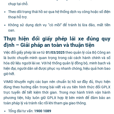
chụp tại chỗ.
Theo dõi trạng thái hồ sơ qua hệ thống dịch vụ công hoặc số điện
thoại hỗ trợ.
Không sử dụng dịch vụ “cò mồi” để tránh bị lừa đảo, mất tiền
oan.
Thực hiện đổi giấy phép lái xe đúng quy
định – Giải pháp an toàn và thuận tiện
Việc đổi giấy phép lái xe từ
01/03/2025
theo quản lý của Bộ Công an
là bước chuyển mình quan trọng trong cải cách hành chính và số
hóa dữ liệu người lái xe. Với hệ thống quản lý đồng bộ, minh bạch và
hiện đại, người dân sẽ được phục vụ nhanh chóng, hiệu quả hơn bao
giờ hết.
VIMID khuyến nghị các bạn nên chuẩn bị hồ sơ đầy đủ, thực hiện
đúng theo hướng dẫn trong bài viết và ưu tiên hình thức đổi GPLX
trực tuyến để tiết kiệm thời gian. Trong mọi hành trình vận hành
phương tiện, hãy luôn giữ GPLX hợp lệ bên mình để đảm bảo an
toàn pháp lý và tránh rắc rối khi tham gia giao thông.
Tổng đài tư vấn:
1900 1089