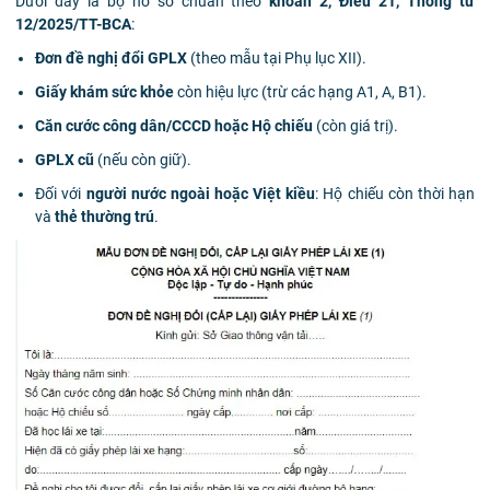
Dưới đây là bộ hồ sơ chuẩn theo
khoản 2, Điều 21, Thông tư
12/2025/TT-BCA
:
Đơn đề nghị đổi GPLX
(theo mẫu tại Phụ lục XII).
Giấy khám sức khỏe
còn hiệu lực (trừ các hạng A1, A, B1).
Căn cước công dân/CCCD hoặc Hộ chiếu
(còn giá trị).
GPLX cũ
(nếu còn giữ).
Đối với
người nước ngoài hoặc Việt kiều
: Hộ chiếu còn thời hạn
và
thẻ thường trú
.