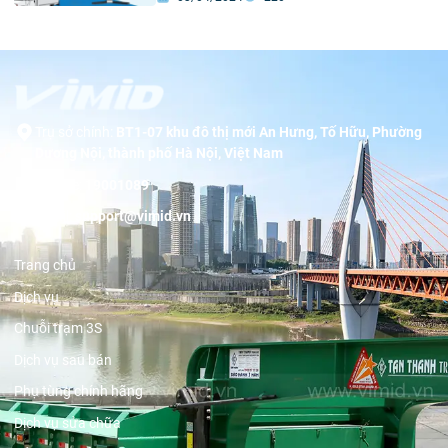
Trụ sở chính:
BT1-07 khu đô thị mới An Hưng, Tố Hữu, Phường
Dương Nội, thành phố Hà Nội, Việt Nam
Hotline:
19001089
Email:
support@vimid.vn
Trang chủ
Dịch vụ
Chuỗi trạm 3S
Dịch vụ sau bán
Phụ tùng chính hãng
Dịch vụ sửa chữa